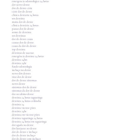
emergencia odontologica 24 horas
dor nervo dente
dor de dente cárie
cárie dor de dente
clinica dentaria 24 horas
sos dentista
muita dor de dente
clínica dentária 24 horas
passar dor de dente
nome de dentista
sos dentistas
dor de dente causa
causas dor de dente
causa da dor de dente
top dentista
dentistas de sucesso
emergência dentista 24 horas
dentista 24hrs
dentista 24hr
fundo odontologia
inchaço no dente
nervo dos dentes
tirar dor de dente
dor de dente sintomas
nervo dente
sintomas dor de dente
sintomas da dor de dente
dor no ultimo dente
dentista 24 horas taguatinga
dentista 24 horas ceilândia
dentista 24
dentista vicente pires
dentista 24hs
dentista em vicente pires
dentista taguatinga 24 horas
dentista 24 horas em taguatinga
dor aguda no dente
dor latejante no dente
dor de dente e inchaço
dor de dente inchaço
dor de dente com inchaço