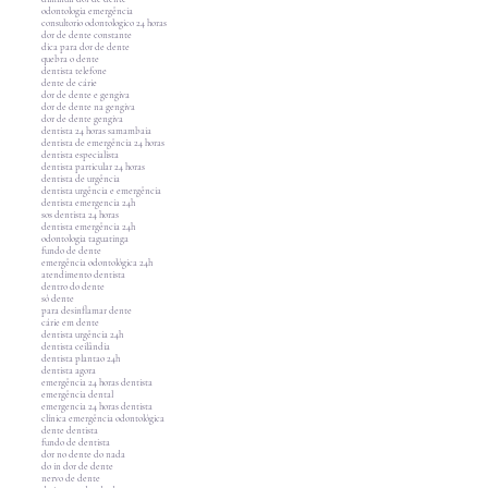
odontologia emergência
consultorio odontologico 24 horas
dor de dente constante
dica para dor de dente
quebra o dente
dentista telefone
dente de cárie
dor de dente e gengiva
dor de dente na gengiva
dor de dente gengiva
dentista 24 horas samambaia
dentista de emergência 24 horas
dentista especialista
dentista particular 24 horas
dentista de urgência
dentista urgência e emergência
dentista emergencia 24h
sos dentista 24 horas
dentista emergência 24h
odontologia taguatinga
fundo de dente
emergência odontológica 24h
atendimento dentista
dentro do dente
só dente
para desinflamar dente
cárie em dente
dentista urgência 24h
dentista ceilândia
dentista plantao 24h
dentista agora
emergência 24 horas dentista
emergência dental
emergencia 24 horas dentista
clínica emergência odontológica
dente dentista
fundo de dentista
dor no dente do nada
do in dor de dente
nervo de dente