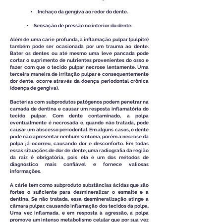
Inchaço da gengiva ao redor do dente.
Sensação de pressão no interior do dente.
Além de uma carie profunda, a inflamação pulpar (pulpite)
também pode ser ocasionada por um trauma ao dente.
Bater os dentes ou até mesmo uma leve pancada pode
cortar o suprimento de nutrientes provenientes do osso e
fazer com que o tecido pulpar necrose lentamente. Uma
terceira maneira de irritação pulpar e consequentemente
dor dente, ocorre através da doença periodontal crônica
(doença de gengiva).
Bactérias com subprodutos patógenos podem penetrar na
camada de dentina e causar um resposta inflamatória do
tecido pulpar. Com dente contaminado, a polpa
eventualmente é necrosada e, quando não tratada, pode
causar um abscesso periodontal. Em alguns casos, o dente
pode não apresentar nenhum sintoma, porém a necrose da
polpa já ocorreu, causando dor e desconforto. Em todas
essas situações de dor de dente, uma radiografia da região
da raiz é obrigatória, pois ela é um dos métodos de
diagnóstico mais confiável e fornece valiosas
informações.
A cárie tem como subproduto substâncias ácidas que são
fortes o suficiente para desmineralizar o esmalte e a
dentina. Se não tratada, essa desmineralização atinge a
câmara pulpar, causando inflamação dos tecidos da polpa.
Uma vez inflamada, e em resposta à agressão, a polpa
promove um intenso metabolismo celular que por sua vez