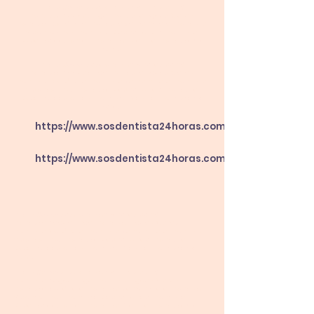
https://www.sosdentista24horas.com/
Dentista Taguatinga. Dentista Aguas Claras.
Dentista Ceilândia. Dentista Samambaia. Dentista
Vicente Pires. Dentista Riacho Fundo. Dentista
Recanto das em
as. Dentista Brasília. Dentista 24
Horas.
https://www.sosdentista24horas.com/
Dentista Taguatinga. Dentista Aguas Claras.
Dentista Ceilândia. Dentista Samambaia. Dentista
Vicente Pires. Dentista Riacho Fundo. Dentista
Recanto das em
as. Dentista Brasília. Dentista 24
Horas.
https://www.sosdentista24horas.com/ Dentista Taguating
https://www.sosdentista24horas.com/ Dentista Taguating
https://www.sosdentista24horas.com/
Dentista Taguatinga. Dentista Aguas Claras.
Dentista Ceilândia. Dentista Sa
mamba
ia. Dentista
Vicente Pires. Dentista Riacho Fundo. Dentist
a
Recanto das emas. Dentista Brasília. Dentista 24
horas.
https://www.sosdentista24horas.com/
Dentista Taguatinga. Dentista Aguas Claras.
Dentista Ceilândia. Dentista Sa
mamba
ia. Dentista
Vicente Pires. Dentista Riacho Fundo. Dentist
a
Recanto das emas. Dentista Brasília. Dentista 24