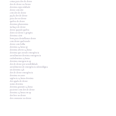
coisas para dor de dente
dor de dente na frente
dentista especialidade
dente com dor
com dor de dente
pq da dor de dente
para dor no dente
quebra de dente
dentista plantonista
inchaço de dente
dente quando quebra
dores no dente e gengiva
dentista cárie
bom para desinflamar dente
com dente quebrando
dente com bolha
dentista 24 horas sp
dentista aberto 24 horas
dentista que atende emergência
atendimento dentista emergencia
endodontista 24 horas
dentista emergencia sp
dor de dente por sensibilidade
atendimento de emergência odontológica
sos dentista 24h
dor de dente emergência
dentista recanto
urgência 24 horas dentista
dor aguda de dente
nome dentista
dentista gratuito 24 horas
paciente com dor de dente
dentista 24 horas em sp
dor leve no dente
dor constante no dente
melhora dor de dente
dente nervo
dor dente da frente
dor no dente perto da gengiva
dor no fundo do dente
dentista p