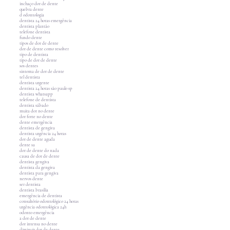
inchaço dor de dente
quebra dente
d odontologia
dentista 24 horas emergência
dentista plantão
telefone dentista
fundo dente
tipos de dor de dente
dor de dente como resolver
tipo de dentista
tipo de dor de dente
sos dentes
sintoma de dor de dente
tel dentista
dentista urgente
dentista 24 horas são paulo sp
dentista whatsapp
telefone de dentista
dentista sábado
muita dor no dente
dor forte no dente
dente emergência
dentista de gengiva
dentista urgência 24 horas
dor de dente aguda
dente sa
dor de dente do nada
causa de dor de dente
dentista gengiva
dentista da gengiva
dentista para gengiva
nervos dente
ser dentista
dentista brasília
emergência de dentista
consultório odontológico 24 horas
urgência odontológica 24h
odonto emergência
a dor de dente
dor intensa no dente
diminuir dor de dente