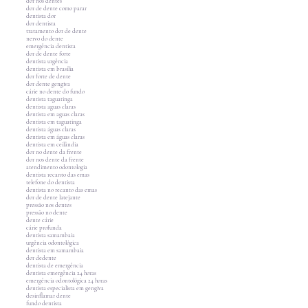
dor nos dentes
dor de dente como parar
dentista dor
dor dentista
tratamento dor de dente
nervo do dente
emergência dentista
dor de dente forte
dentista urgência
dentista em brasília
dor forte de dente
dor dente gengiva
cárie no dente do fundo
dentista taguatinga
dentista aguas claras
dentista em aguas claras
dentista em taguatinga
dentista águas claras
dentista em águas claras
dentista em ceilândia
dor no dente da frente
dor nos dente da frente
atendimento odontologia
dentista recanto das emas
telefone do dentista
dentista no recanto das emas
dor de dente latejante
pressão nos dentes
pressão no dente
dente cárie
cárie profunda
dentista samambaia
urgência odontológica
dentista em samambaia
dor dedente
dentista de emergência
dentista emergência 24 horas
emergência odontológica 24 horas
dentista especialista em gengiva
desinflamar dente
fundo dentista