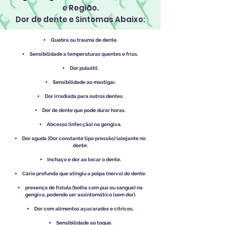
e Região.
Dor de dente e Sintomas Abaixo:
Quebra ou trauma de dente.
Sensibilidade a temperaturas quentes e frias.
Dor pulsátil.
Sensibilidade ao mastigar.
Dor irradiada para outros dentes.
Dor de dente que pode durar horas.
Abcesso (infecção) na gengiva.
Dor aguda (Dor constante tipo pressão) latejante no
dente.
Inchaço e dor ao tocar o dente.
Cárie profunda que atingiu a polpa (nervo) do dente.
presença de fístula (bolha com pus ou sangue) na
gengiva, podendo ser assintomático (sem dor).
Dor com alimentos açucarados e cítricos.
Sensibilidade ao toque.