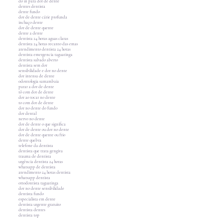
do in para dor de dente
dentes dentista
dente fundo
dor de dente cárie profunda
inchaço dente
dor de dente quente
dente a dente
dentista 24 horas aguas claras
dentista 24 horas recanto das emas
atendimento dentista 24 horas
dentista emergencia taguatinga
dentista sabado aberto
dentista sem dor
sensibilidade e dor no dente
dor intensa de dente
odontologia samambaia
parar a dor de dente
tô com dor de dente
dor ao tocar no dente
to com dor de dente
dor no dente do fundo
dor dental
nervo no dente
dor de dente o que significa
dor de dente ou dor no dente
dor de dente quente ou frio
dente quebra
telefone da dentista
dentista que trata gengiva
trauma de dentista
urgência dentista 24 horas
whatsapp de dentista
atendimento 24 horas dentista
whatsapp dentista
ortodontista taguatinga
dor no dente sensibilidade
dentista fundo
especialista em dente
dentista urgente gratuito
dentista dentes
dentista top