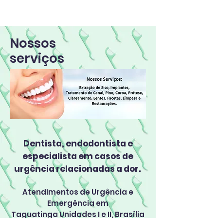
https://www.sosdentista24horas.com/
Dentista Taguatinga. Dentista Aguas Claras. Dentista
Ceilândia. Dentista Sama
mba
ia. Dentista Vicente Pires.
Dentista Riacho Fundo. Dentista Recanto das emas. Dentista
Brasília. Dentista 24 Horas.
Nossos
serviços
Dentista, endodontista e
especialista em casos de
urgência relacionadas a dor.
Atendimentos de Urgência e
Emergência em
Taguatinga Unidades I e II, Brasília