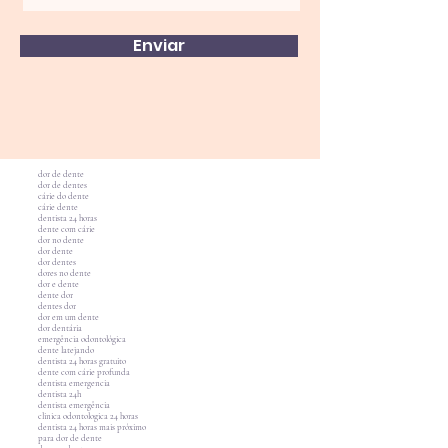
Enviar
dor de dente
dor de dentes
cárie do dente
cárie dente
dentista 24 horas
dente com cárie
dor no dente
dor dente
dor dentes
dores no dente
dor e dente
dente dor
dentes dor
dor em um dente
dor dentária
emergência odontológica
dente latejando
dentista 24 horas gratuito
dente com cárie profunda
dentista emergencia
dentista 24h
dentista emergência
clinica odontologica 24 horas
dentista 24 horas mais próximo
para dor de dente